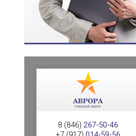
8 (846)
267-50-46
+7 (917)
014-59-56